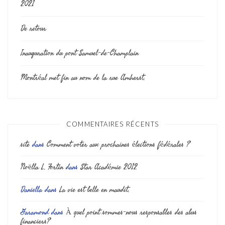
2021
De retour
Inauguration du pont Samuel-de-Champlain
Montréal met fin au nom de la rue Amherst.
COMMENTAIRES RÉCENTS
site
dans
Comment voter aux prochaines élections fédérales ?
Noëlla L. Fortin
dans
Star Académie 2012
Daniella
dans
La vie est belle en maudit.
Garamond
dans
À quel point sommes-nous responsables des abus
financiers?