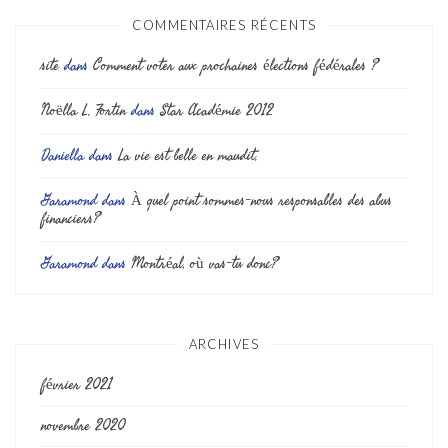
COMMENTAIRES RÉCENTS
site
dans
Comment voter aux prochaines élections fédérales ?
Noëlla L. Fortin
dans
Star Académie 2012
Daniella
dans
La vie est belle en maudit.
Garamond
dans
À quel point sommes-nous responsables des abus
financiers?
Garamond
dans
Montréal, où vas-tu donc?
ARCHIVES
février 2021
novembre 2020