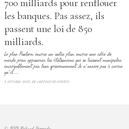
700 milliards pour renflouer
les banques. Pas assez, ils
passent une loi de 850
milliards.
Le plan Paulson, encore un autre plan, encore une idée de
merde pour appauvrir les étatsuniens qui se laissent manipuler
incroyablement par leur gouvernement. Je n’arrive pas à croire
qu’il…
4 OCTOBRE 2008
BY
L'ACCORD'HÉDONISTE
© 2019 Richard Desourdy