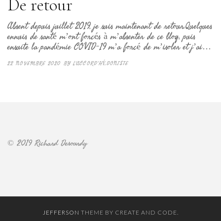
De retour
Absent depuis juillet 2019, je suis maintenant de retour.Quelques
ennuis de santé m’ont forcés à m’absenter de ce blog, puis
ensuite la pandémie COVID-19 m’a forcé de m’isoler et j’ai…
22 NOVEMBRE 2020
BY
L'ACCORD'HÉDONISTE
© 2019 Richard Desourdy
JEFFERSON
THEME BY CREATE AND CODE.