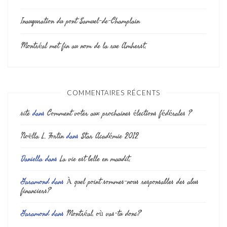
Inauguration du pont Samuel-de-Champlain
Montréal met fin au nom de la rue Amherst.
COMMENTAIRES RÉCENTS
site
dans
Comment voter aux prochaines élections fédérales ?
Noëlla L. Fortin
dans
Star Académie 2012
Daniella
dans
La vie est belle en maudit.
Garamond
dans
À quel point sommes-nous responsables des abus
financiers?
Garamond
dans
Montréal, où vas-tu donc?