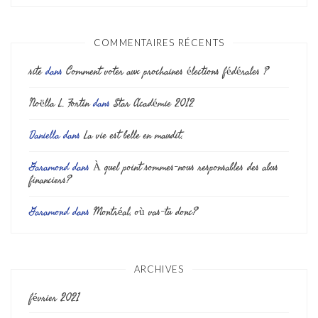
COMMENTAIRES RÉCENTS
site
dans
Comment voter aux prochaines élections fédérales ?
Noëlla L. Fortin
dans
Star Académie 2012
Daniella
dans
La vie est belle en maudit.
Garamond
dans
À quel point sommes-nous responsables des abus
financiers?
Garamond
dans
Montréal, où vas-tu donc?
ARCHIVES
février 2021