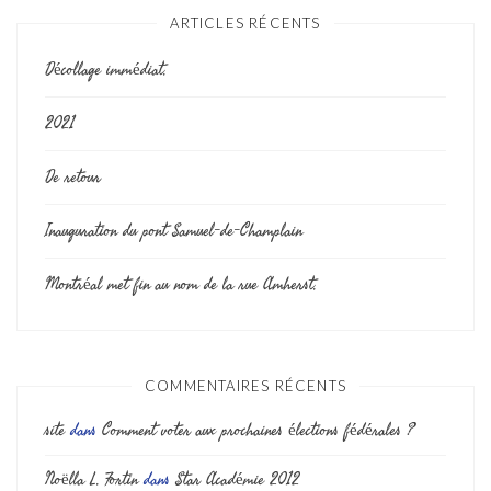
ARTICLES RÉCENTS
Décollage immédiat.
2021
De retour
Inauguration du pont Samuel-de-Champlain
Montréal met fin au nom de la rue Amherst.
COMMENTAIRES RÉCENTS
site
dans
Comment voter aux prochaines élections fédérales ?
Noëlla L. Fortin
dans
Star Académie 2012