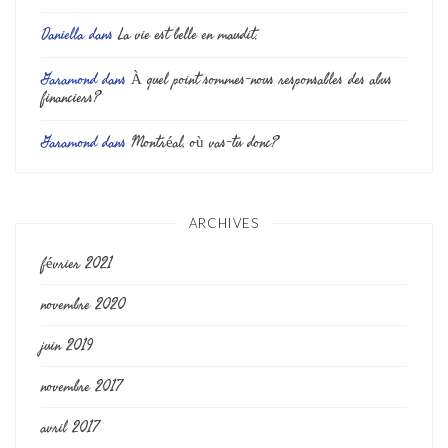
Daniella
dans
La vie est belle en maudit.
Garamond
dans
À quel point sommes-nous responsables des abus
financiers?
Garamond
dans
Montréal, où vas-tu donc?
ARCHIVES
février 2021
novembre 2020
juin 2019
novembre 2017
avril 2017