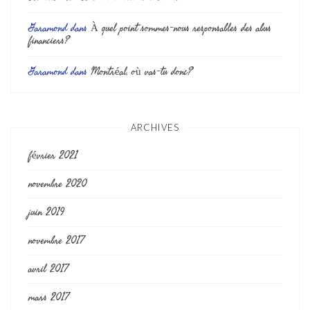
Garamond
dans
À quel point sommes-nous responsables des abus
financiers?
Garamond
dans
Montréal, où vas-tu donc?
ARCHIVES
février 2021
novembre 2020
juin 2019
novembre 2017
avril 2017
mars 2017