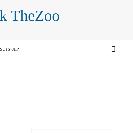
ck TheZoo
SUIS-JE?