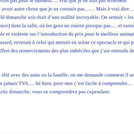
 vois pas pour le moment…. vrai que je ne suis pas tellement
y avoir autre chose que je ne connais pas…… Mais à vrai dire…
télé dimanche soir était d’une nullité incroyable. On sentait « les
nce) dans la salle, où les gens ne riaient presque pas…. et surt
e et violente sur l’introduction du prix pour le meilleur anima
rd, revenait à celui qui mettait en scène ce spectacle et qui p
offert des remerciements des plus imbéciles que j’aie entendu d
 télé avec des amis ou la famille, on me demande comment il se 
nt jamais TVA…. hé bien, pour moi c’est facile à comprendre…
 Artis dimanche, vous ne comprendrez pas cependant.