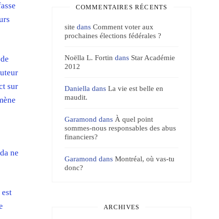
fasse
COMMENTAIRES RÉCENTS
urs
site
dans
Comment voter aux
prochaines élections fédérales ?
Noëlla L. Fortin
dans
Star Académie
 de
2012
auteur
ct sur
Daniella
dans
La vie est belle en
maudit.
 mène
Garamond
dans
À quel point
sommes-nous responsables des abus
financiers?
ada ne
Garamond
dans
Montréal, où vas-tu
donc?
 est
e
ARCHIVES