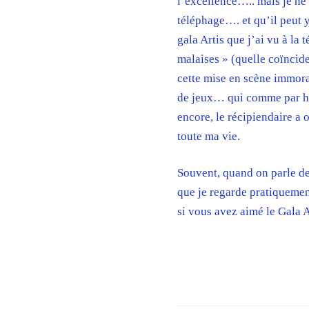
l’excellence….. mais je ne
téléphage…. et qu’il peut 
gala Artis que j’ai vu à la 
malaises » (quelle coïncide
cette mise en scène immoral
de jeux… qui comme par hasa
encore, le récipiendaire a 
toute ma vie.
Souvent, quand on parle de
que je regarde pratiqueme
si vous avez aimé le Gala